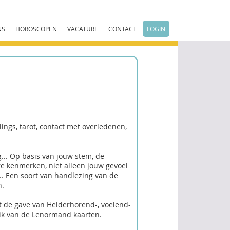
NS
HOROSCOPEN
VACATURE
CONTACT
LOGIN
lings, tarot, contact met overledenen,
... Op basis van jouw stem, de
ere kenmerken, niet alleen jouw gevoel
.. Een soort van handlezing van de
n.
t de gave van Helderhorend-, voelend-
uik van de Lenormand kaarten.