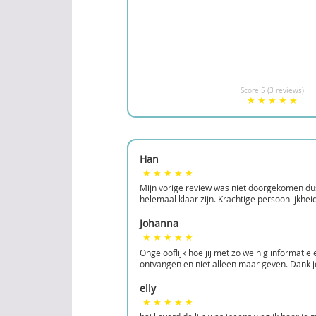
Score 5 (3 reviews)
Han
Mijn vorige review was niet doorgekomen dus 
helemaal klaar zijn. Krachtige persoonlijkhei
Johanna
Ongelooflijk hoe jij met zo weinig informatie 
ontvangen en niet alleen maar geven. Dank j
elly