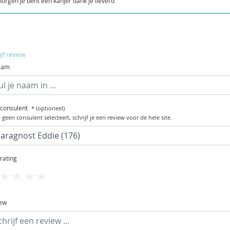
morgen je bent een kanjer dank je lieverd
ijf review
aam
 consulent
* (optioneel)
e geen consulent selecteert, schrijf je een review voor de hele site.
 rating
1
2
3
4
5
ew