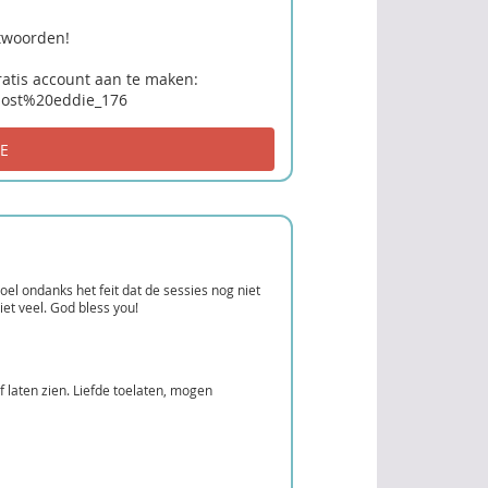
ntwoorden!
ratis account aan te maken:
nost%20eddie_176
el ondanks het feit dat de sessies nog niet
et veel. God bless you!
f laten zien. Liefde toelaten, mogen