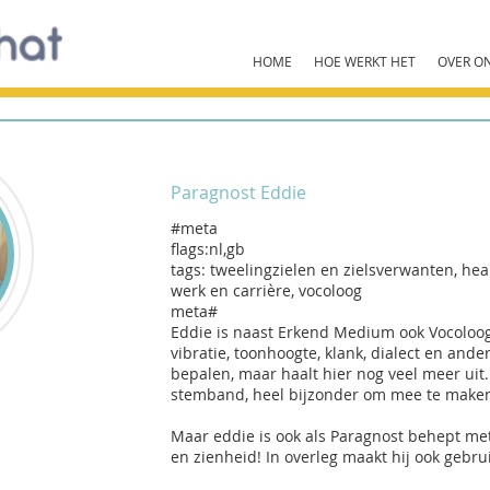
HOME
HOE WERKT HET
OVER O
Paragnost Eddie
#meta
flags:nl,gb
tags: tweelingzielen en zielsverwanten, hea
werk en carrière, vocoloog
meta#
Eddie is naast Erkend Medium ook Vocoloog
vibratie, toonhoogte, klank, dialect en and
bepalen, maar haalt hier nog veel meer uit.
stemband, heel bijzonder om mee te make
Maar eddie is ook als Paragnost behept me
en zienheid! In overleg maakt hij ook gebr