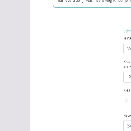
hai lieverd de lijn was ineens weg ik hoor je 
Schr
Je n
Kies
Als j
Kies
Revi