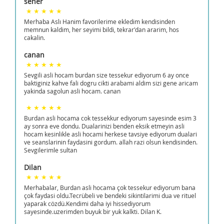
seher
Merhaba Aslı Hanim favorilerime ekledim kendisinden
memnun kaldim, her seyimi bildi, tekrar'dan ararim, hos
cakalin.
canan
Sevgili asli hocam burdan size tessekur ediyorum 6 ay once
baktiginiz kahve fali dogru cikti arabami aldim sizi gene aricam
yakinda sagolun asli hocam. canan
Burdan asli hocama cok tessekkur ediyorum sayesinde esim 3
ay sonra eve dondu. Dualarinizi benden eksik etmeyin asli
hocam kesinlikle asli hocami herkese tavsiye ediyorum dualari
ve seanslarinin faydasini gordum. allah razi olsun kendisinden.
Sevgilerimle sultan
Dilan
Merhabalar, Burdan asli hocama çok tessekur ediyorum bana
çok faydasi oldu.Tecrübeli ve bendeki sikintilarimi dua ve rituel
yaparak cözdü.Kendimi daha iyi hissediyorum
sayesinde.uzerimden buyuk bir yuk kalkti. Dilan K.