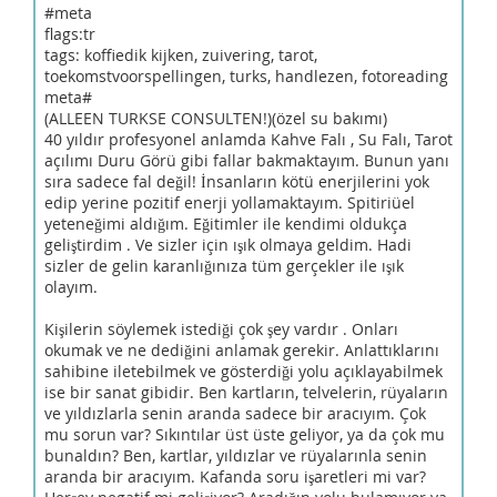
#meta
flags:tr
tags: koffiedik kijken, zuivering, tarot,
toekomstvoorspellingen, turks, handlezen, fotoreading
meta#
(ALLEEN TURKSE CONSULTEN!)(özel su bakımı)
40 yıldır profesyonel anlamda Kahve Falı , Su Falı, Tarot
açılımı Duru Görü gibi fallar bakmaktayım. Bunun yanı
sıra sadece fal değil! İnsanların kötü enerjilerini yok
edip yerine pozitif enerji yollamaktayım. Spitiriüel
yeteneğimi aldığım. Eğitimler ile kendimi oldukça
geliştirdim . Ve sizler için ışık olmaya geldim. Hadi
sizler de gelin karanlığınıza tüm gerçekler ile ışık
olayım.
Kişilerin söylemek istediği çok şey vardır . Onları
okumak ve ne dediğini anlamak gerekir. Anlattıklarını
sahibine iletebilmek ve gösterdiği yolu açıklayabilmek
ise bir sanat gibidir. Ben kartların, telvelerin, rüyaların
ve yıldızlarla senin aranda sadece bir aracıyım. Çok
mu sorun var? Sıkıntılar üst üste geliyor, ya da çok mu
bunaldın? Ben, kartlar, yıldızlar ve rüyalarınla senin
aranda bir aracıyım. Kafanda soru işaretleri mi var?