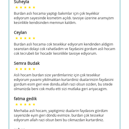
Suheyla
Burdan aslı hocama yaptıgı bakımlar için çok teşekkür
ediyorum sayesinde kısmetim açıldı. tavsiye üzerine aramıştım
kesinlikle kendisinden memnun kaldım.
Ceylan
Burdan asli hocama cok tesekkur ediyorum kendinden aldigim
seanstan dolayi cok rahatladim ve faydasini gordum asli hocam
cok tecrubeli bir hocadir kesinlikle tavsiye ediyorum.
Semra Budak
Asli hocam burdan size yardimlariniz için çok tesekkur
ediyorum yuvami yikilmaktan kurtardiniz dualarinizin faydasini
gordum esim geri eve dondu.allah razi olsun sizden, bu sitede
olmanizda beni cok mutlu etti sizi mutlaka geri ariyacagim.
fatma gedik
Merhaba asli hocam, yaptigimiz dualarin faydasını gördüm
sayenizde eşim geri döndü evimize. burdan çok tessekur
ediyorum allah razi olsun beni bu cikmazdan kurtardiniz.