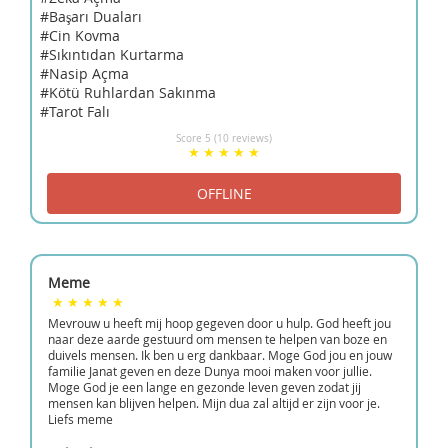
#Başarı Duaları
#Cin Kovma
#Sıkıntıdan Kurtarma
#Nasip Açma
#Kötü Ruhlardan Sakınma
#Tarot Falı
Score 5 (10 reviews)
Meme
Mevrouw u heeft mij hoop gegeven door u hulp. God heeft jou
naar deze aarde gestuurd om mensen te helpen van boze en
duivels mensen. Ik ben u erg dankbaar. Moge God jou en jouw
familie Janat geven en deze Dunya mooi maken voor jullie.
Moge God je een lange en gezonde leven geven zodat jij
mensen kan blijven helpen. Mijn dua zal altijd er zijn voor je.
Liefs meme