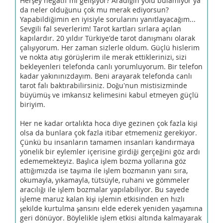
Herşey negatif mi gelişiyor? Aradığın yolu bulamıyor ya
da neler olduğunu çok mu merak ediyorsun?
Yapabildiğimin en iyisiyle sorularını yanıtlayacağım...
Sevgili fal severlerim! Tarot kartları sırlara açılan
kapılardır. 20 yıldır Türkiye'de tarot danışmanı olarak
çalışıyorum. Her zaman sizlerle oldum. Güçlü hislerim
ve nokta atışı görüşlerim ile merak ettiklerinizi, sizi
bekleyenleri telefonda canlı yorumluyorum. Bir telefon
kadar yakınınızdayım. Beni arayarak telefonda canlı
tarot falı baktırabilirsiniz. Doğu'nun mistisizminde
büyümüş ve imkansız kelimesini kabul etmeyen güçlü
biriyim.
Her ne kadar ortalıkta hoca diye gezinen çok fazla kişi
olsa da bunlara çok fazla itibar etmemeniz gerekiyor.
Çünkü bu insanların tamamen insanları kandırmaya
yönelik bir eylemler içerisine girdiği gerçeğini göz ardı
edememekteyiz. Başlıca işlem bozma yollarına göz
attığımızda ise taşıma ile işlem bozmanın yanı sıra,
okumayla, yıkamayla, tütsüyle, ruhani ve gömmeler
aracılığı ile işlem bozmalar yapılabiliyor. Bu sayede
işleme maruz kalan kişi işlemin etkisinden en hızlı
şekilde kurtulma şansını elde ederek yeniden yaşamına
geri dönüyor. Böylelikle işlem etkisi altında kalmayarak