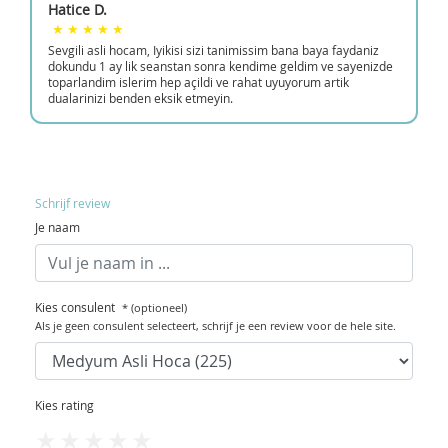
Hatice D.
Sevgili asli hocam, Iyikisi sizi tanimissim bana baya faydaniz
dokundu 1 ay lik seanstan sonra kendime geldim ve sayenizde
toparlandim islerim hep açildi ve rahat uyuyorum artik
dualarinizi benden eksik etmeyin.
Schrijf review
Je naam
Kies consulent
* (optioneel)
Als je geen consulent selecteert, schrijf je een review voor de hele site.
Kies rating
1
2
3
4
5