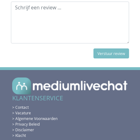
KLANTENSERVICE
> Contact
> Vacature
> Algemene Voorwaarden
> Privacy Beleid
> Disclaimer
> Klacht