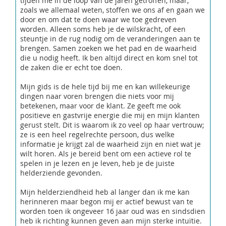
tijden me in de loop van de jaren getroffen, maar,
zoals we allemaal weten, stoffen we ons af en gaan we
door en om dat te doen waar we toe gedreven
worden. Alleen soms heb je de wilskracht, of een
steuntje in de rug nodig om de veranderingen aan te
brengen. Samen zoeken we het pad en de waarheid
die u nodig heeft. Ik ben altijd direct en kom snel tot
de zaken die er echt toe doen.
Mijn gids is de hele tijd bij me en kan willekeurige
dingen naar voren brengen die niets voor mij
betekenen, maar voor de klant. Ze geeft me ook
positieve en gastvrije energie die mij en mijn klanten
gerust stelt. Dit is waarom ik zo veel op haar vertrouw;
ze is een heel regelrechte persoon, dus welke
informatie je krijgt zal de waarheid zijn en niet wat je
wilt horen. Als je bereid bent om een ​​actieve rol te
spelen in je lezen en je leven, heb je de juiste
helderziende gevonden.
Mijn helderziendheid heb al langer dan ik me kan
herinneren maar begon mij er actief bewust van te
worden toen ik ongeveer 16 jaar oud was en sindsdien
heb ik richting kunnen geven aan mijn sterke intuïtie.