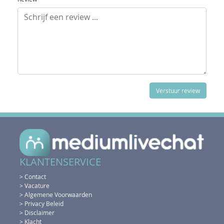
KLANTENSERVICE
> Contact
> Vacature
> Algemene Voorwaarden
> Privacy Beleid
> Disclaimer
> Klacht