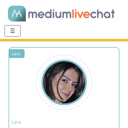
☰
Lara
Lara