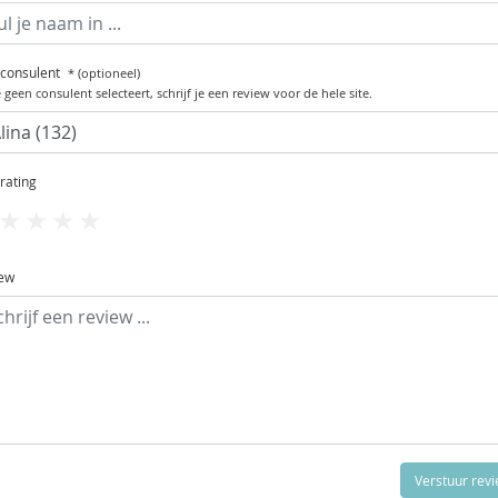
 consulent
* (optioneel)
e geen consulent selecteert, schrijf je een review voor de hele site.
 rating
1
2
3
4
5
ew