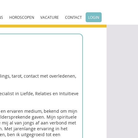
NS
HOROSCOPEN
VACATURE
CONTACT
LOGIN
lings, tarot, contact met overledenen,
alist in Liefde, Relaties en Intuïtieve
d en ervaren medium, bekend om mijn
ldersprekende gaven. Mijn spirituele
e mij al van jongs af aan verbond met
. Met jarenlange ervaring in het
n, ben ik uitgegroeid tot een