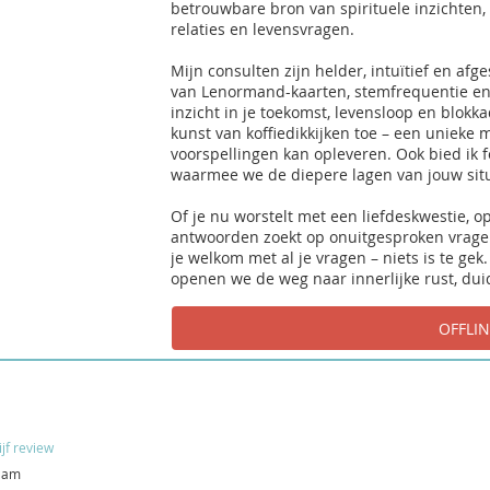
betrouwbare bron van spirituele inzichten, 
relaties en levensvragen.
Mijn consulten zijn helder, intuïtief en a
van Lenormand-kaarten, stemfrequentie en i
inzicht in je toekomst, levensloop en blokk
kunst van koffiedikkijken toe – een unieke
voorspellingen kan opleveren. Ook bied ik 
waarmee we de diepere lagen van jouw sit
Of je nu worstelt met een liefdeskwestie, op
antwoorden zoekt op onuitgesproken vragen:
je welkom met al je vragen – niets is te g
openen we de weg naar innerlijke rust, duid
ijf review
aam