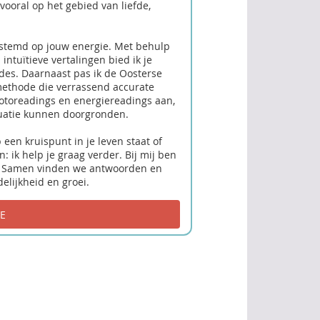
vooral op het gebied van liefde,
fgestemd op jouw energie. Met behulp
ntuïtieve vertalingen bied ik je
ades. Daarnaast pas ik de Oosterse
 methode die verrassend accurate
fotoreadings en energiereadings aan,
uatie kunnen doorgronden.
 een kruispunt in je leven staat of
 ik help je graag verder. Bij mij ben
ek. Samen vinden we antwoorden en
elijkheid en groei.