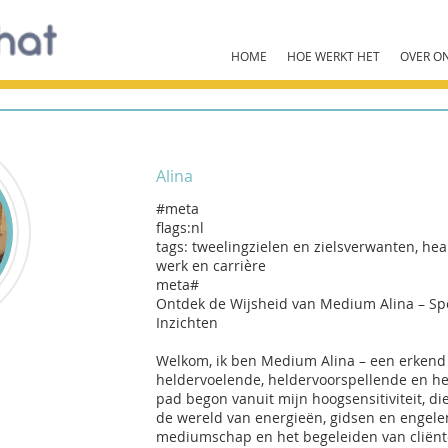
HOME
HOE WERKT HET
OVER O
Alina
#meta
flags:nl
tags: tweelingzielen en zielsverwanten, hea
werk en carrière
meta#
Ontdek de Wijsheid van Medium Alina – Speci
Inzichten
Welkom, ik ben Medium Alina – een erken
heldervoelende, heldervoorspellende en he
pad begon vanuit mijn hoogsensitiviteit, di
de wereld van energieën, gidsen en engelen
mediumschap en het begeleiden van cliënte