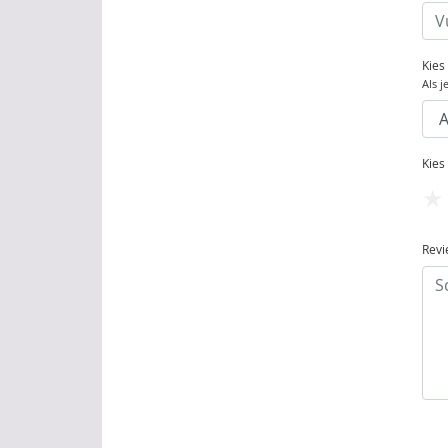
Kies
Als j
Kies
Revi