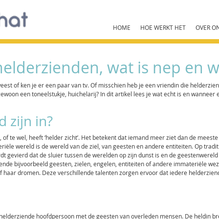
HOME
HOE WERKT HET
OVER O
elderzienden, wat is nep en wa
st of ken je er een paar van tv. Of misschien heb je een vriendin die helderzien
 gewoon een toneelstukje, huichelarij? In dit artikel lees je wat echt is en wanneer 
 zijn in?
en, of te wel, heeft ‘helder zicht’. Het betekent dat iemand meer ziet dan de meest
ële wereld is de wereld van de ziel, van geesten en andere entiteiten. Op tradit
 gevierd dat de sluier tussen de werelden op zijn dunst is en de geestenwereld d
iende bijvoorbeeld geesten, zielen, engelen, entiteiten of andere immateriële wez
 of haar dromen. Deze verschillende talenten zorgen ervoor dat iedere helderzie
helderziende hoofdpersoon met de geesten van overleden mensen. De heldin b