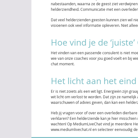
nabestaanden, waarna ze de geest ziet verdwijnen in
helderziendheid. Communicatie met een overleden d
Dat veel helderzienden geesten kunnen zien wil ni
visioenen ook veel informatie opleveren. Niet alle
Hoe vind je de ‘juiste
Het vinden van een passende consulent is niet moei
wie van onze coaches voor jou goed voelt en bij wie 
chat moment.
Het licht aan het ein
Er is niet zoiets als een wit ligt. Energieën zijn 
wit licht om verlost te worden. Dat zijn ze namelij
waarschuwen of advies geven, dan kan een helder
Heb jij vragen voor of over een overleden dierbare
verklaren? Een helderziende kan je hier misschien 
wachten! Op MediumLiveChat vind je meerdere Helder
www.mediumlivechat.nl en selecteer eenvoudig de 