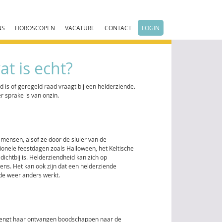
NS
HOROSCOPEN
VACATURE
CONTACT
LOGIN
t is echt?
d is of geregeld raad vraagt bij een helderziende.
er sprake is van onzin.
e mensen, alsof ze door de sluier van de
ionele feestdagen zoals Halloween, het Keltische
ichtbij is. Helderziendheid kan zich op
ens. Het kan ook zijn dat een helderziende
nde weer anders werkt.
rengt haar ontvangen boodschappen naar de