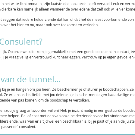
 het witte licht omdat hij zijn laatste doel op aarde heeft vervuld. Leuk en ver
ierbare kan namelijk alleen wanneer de overledene dat zelf ook wil en er komen
et zeggen dat iedere helderziende dat kan of dat het de meest voorkomende vor
en over het hier en nu, maar ook over toekomst en verleden.
’ Consulent?
lijk. Op onze website kom je gemakkelijk met een goede consulent in contact, één 
jij je vraag veilig en vertrouwd kunt neerleggen. Vertrouw op je eigen gevoel en d
d van de tunnel…
graag bij je en hangen om jou heen. Ze beschermen je of sturen je boodschappen. Z
k al. Ze willen slechts liefde met jou delen en je beschermen tegen kwaadwillige m
ziende van pas komen, om de boodschap te vertolken.
 en zou je graag antwoorden willen? Heb je inzicht nodig in een gestuurde boodsch
mee helpen. Bel of chat met een van onze helderzienden voor het vinden van meer
ziende, waarvan er altijd wel een beschikbaar is, bij je past of je aan de juiste
‘passende’ consulent.