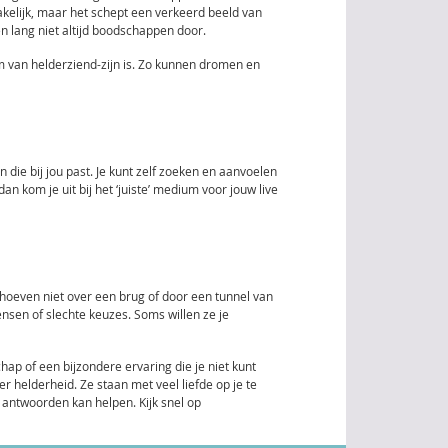
makelijk, maar het schept een verkeerd beeld van
 lang niet altijd boodschappen door.
m van helderziend-zijn is. Zo kunnen dromen en
die bij jou past. Je kunt zelf zoeken en aanvoelen
an kom je uit bij het ‘juiste’ medium voor jouw live
e hoeven niet over een brug of door een tunnel van
ensen of slechte keuzes. Soms willen ze je
ap of een bijzondere ervaring die je niet kunt
 helderheid. Ze staan met veel liefde op je te
 antwoorden kan helpen. Kijk snel op