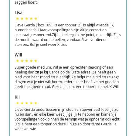
zeggen hoeft.
Lisa
Lieve Gerda ( box 109), is een topper! Zij is altijd vriendelijk,
humoristisch. Haar voorspellingen zijn altijd correct en
accuraat.,resonerend.Zij is heel erg to the point, en eerlijk. Zij is
de moeite waard om te bellen, vandaar 5 welverdiende
sterren.. Bel je snel weer.X Lies
Will
Super goede medium, Wil je een oprechter Reading of een
healing dan zit je bij Gerda op de juiste adres. Ze heeft geen
blad voor haar mond en is eerlijk. Ze helpt me altijd en ze zegt
dingen wat je niet wilt horen. Iedere keer heeft ze het goed en
geeft me goede raad. Gerda je bent een topper tot snel. X Will
Kii
Lieve Gerda ondertussen mijn steun en toeverlaat! Ik bel je zo
nu en dan.. en elke keer weet jij gelijk te hebben en komen je
voorspellingen ook binnen de termijn wat je opnoemt ook echt
uit! Je bent een topper op deze lijn ga zo door tante Gerda! Je
weet wel wie