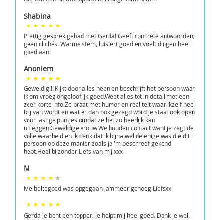
Shabina
Prettig gesprek gehad met Gerda! Geeft concrete antwoorden,
geen clichés. Warme stem, luistert goed en voelt dingen heel
goed aan.
Anoniem
Geweldig!!! Kijkt door alles heen en beschrijft het persoon waar
ik om vroeg ongelooflijk goed.Weet alles tot in detail met een
zeer korte info.Ze praat met humor en realiteit waar ikzelf heel
blij van wordt en wat er dan ook gezegd word je staat ook open
voor lastige puntjes omdat ze het zo heerlijk kan
uitleggen.Geweldige vrouw.We houden contact want je zegt de
volle waarheid en ik denk dat ik bijna wel de enige was die dit
persoon op deze manier zoals je 'm beschreef gekend
hebt.Heel bijzonder.Liefs van mij xxx
M
Me beltegoed was opgegaan jammeer genoeg Liefsxx
Gerda je bent een topper. Je helpt mij heel goed. Dank je wel.