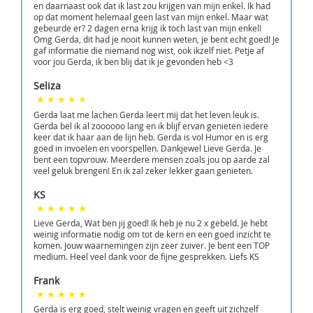
en daarnaast ook dat ik last zou krijgen van mijn enkel. Ik had
op dat moment helemaal geen last van mijn enkel. Maar wat
gebeurde er? 2 dagen erna krijg ik toch last van mijn enkel!
Omg Gerda, dit had je nooit kunnen weten, je bent echt goed! Je
gaf informatie die niemand nog wist, ook ikzelf niet. Petje af
voor jou Gerda, ik ben blij dat ik je gevonden heb <3
Seliza
Gerda laat me lachen Gerda leert mij dat het leven leuk is.
Gerda bel ik al zoooooo lang en ik blijf ervan genieten iedere
keer dat ik haar aan de lijn heb. Gerda is vol Humor en is erg
goed in invoelen en voorspellen. Dankjewel Lieve Gerda. Je
bent een topvrouw. Meerdere mensen zoals jou op aarde zal
veel geluk brengen! En ik zal zeker lekker gaan genieten.
KS
Lieve Gerda, Wat ben jij goed! Ik heb je nu 2 x gebeld. Je hebt
weinig informatie nodig om tot de kern en een goed inzicht te
komen. Jouw waarnemingen zijn zeer zuiver. Je bent een TOP
medium. Heel veel dank voor de fijne gesprekken. Liefs KS
Frank
Gerda is erg goed, stelt weinig vragen en geeft uit zichzelf