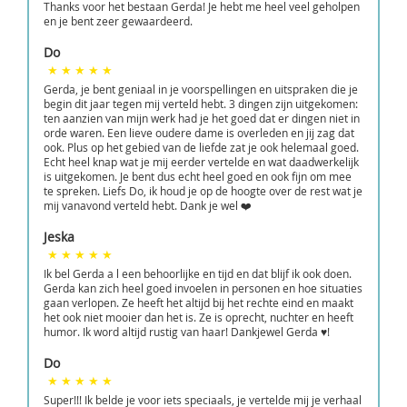
Thanks voor het bestaan Gerda! Je hebt me heel veel geholpen
en je bent zeer gewaardeerd.
Do
Gerda, je bent geniaal in je voorspellingen en uitspraken die je
begin dit jaar tegen mij verteld hebt. 3 dingen zijn uitgekomen:
ten aanzien van mijn werk had je het goed dat er dingen niet in
orde waren. Een lieve oudere dame is overleden en jij zag dat
ook. Plus op het gebied van de liefde zat je ook helemaal goed.
Echt heel knap wat je mij eerder vertelde en wat daadwerkelijk
is uitgekomen. Je bent dus echt heel goed en ook fijn om mee
te spreken. Liefs Do, ik houd je op de hoogte over de rest wat je
mij vanavond verteld hebt. Dank je wel ❤️
Jeska
Ik bel Gerda a l een behoorlijke en tijd en dat blijf ik ook doen.
Gerda kan zich heel goed invoelen in personen en hoe situaties
gaan verlopen. Ze heeft het altijd bij het rechte eind en maakt
het ook niet mooier dan het is. Ze is oprecht, nuchter en heeft
humor. Ik word altijd rustig van haar! Dankjewel Gerda ♥!
Do
Super!!! Ik belde je voor iets speciaals, je vertelde mij je verhaal