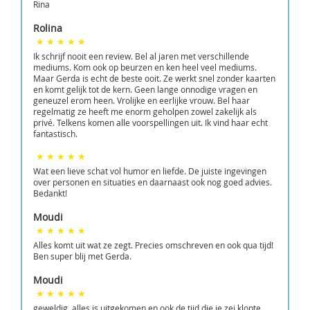
Rina
Rolina
Ik schrijf nooit een review. Bel al jaren met verschillende
mediums. Kom ook op beurzen en ken heel veel mediums.
Maar Gerda is echt de beste ooit. Ze werkt snel zonder kaarten
en komt gelijk tot de kern. Geen lange onnodige vragen en
geneuzel erom heen. Vrolijke en eerlijke vrouw. Bel haar
regelmatig ze heeft me enorm geholpen zowel zakelijk als
privé. Telkens komen alle voorspellingen uit. Ik vind haar echt
fantastisch.
Wat een lieve schat vol humor en liefde. De juiste ingevingen
over personen en situaties en daarnaast ook nog goed advies.
Bedankt!
Moudi
Alles komt uit wat ze zegt. Precies omschreven en ook qua tijd!
Ben super blij met Gerda.
Moudi
geweldig, alles is uitgekomen en ook de tijd die je zei klopte