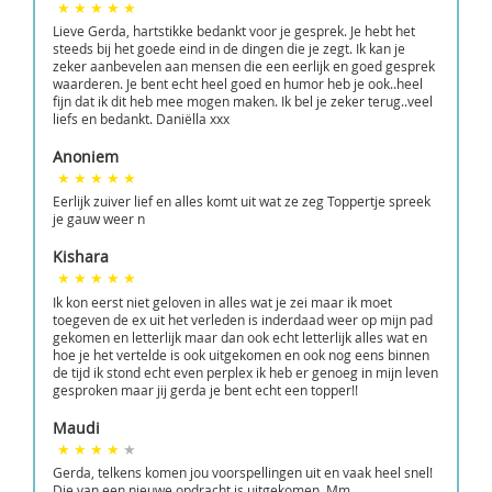
Lieve Gerda, hartstikke bedankt voor je gesprek. Je hebt het
steeds bij het goede eind in de dingen die je zegt. Ik kan je
zeker aanbevelen aan mensen die een eerlijk en goed gesprek
waarderen. Je bent echt heel goed en humor heb je ook..heel
fijn dat ik dit heb mee mogen maken. Ik bel je zeker terug..veel
liefs en bedankt. Daniëlla xxx
Anoniem
Eerlijk zuiver lief en alles komt uit wat ze zeg Toppertje spreek
je gauw weer n
Kishara
Ik kon eerst niet geloven in alles wat je zei maar ik moet
toegeven de ex uit het verleden is inderdaad weer op mijn pad
gekomen en letterlijk maar dan ook echt letterlijk alles wat en
hoe je het vertelde is ook uitgekomen en ook nog eens binnen
de tijd ik stond echt even perplex ik heb er genoeg in mijn leven
gesproken maar jij gerda je bent echt een topper!!
Maudi
Gerda, telkens komen jou voorspellingen uit en vaak heel snel!
Die van een nieuwe opdracht is uitgekomen. Mm